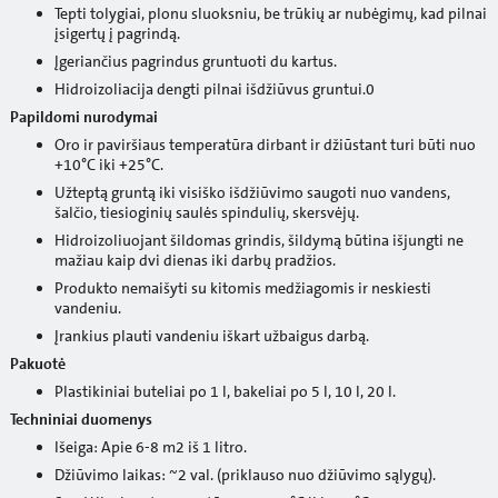
Tepti tolygiai, plonu sluoksniu, be trūkių ar nubėgimų, kad pilnai
įsigertų į pagrindą.
Įgeriančius pagrindus gruntuoti du kartus.
Hidroizoliacija dengti pilnai išdžiūvus gruntui.0
Papildomi nurodymai
Oro ir paviršiaus temperatūra dirbant ir džiūstant turi būti nuo
+10°C iki +25°C.
Užteptą gruntą iki visiško išdžiūvimo saugoti nuo vandens,
šalčio, tiesioginių saulės spindulių, skersvėjų.
Hidroizoliuojant šildomas grindis, šildymą būtina išjungti ne
mažiau kaip dvi dienas iki darbų pradžios.
Produkto nemaišyti su kitomis medžiagomis ir neskiesti
vandeniu.
Įrankius plauti vandeniu iškart užbaigus darbą.
Pakuotė
Plastikiniai buteliai po 1 l, bakeliai po 5 l, 10 l, 20 l.
Techniniai duomenys
Išeiga: Apie 6-8 m2 iš 1 litro.
Džiūvimo laikas: ~2 val. (priklauso nuo džiūvimo sąlygų).