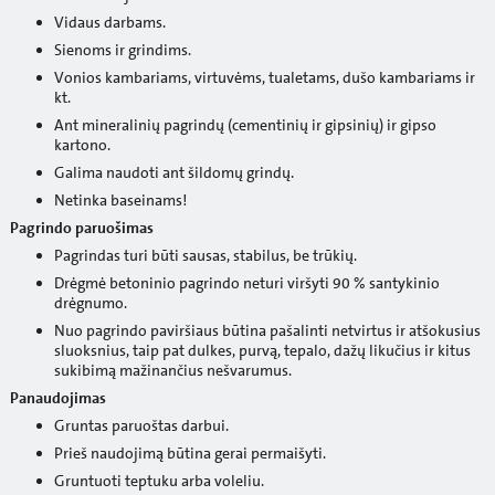
Vidaus darbams.
Sienoms ir grindims.
Vonios kambariams, virtuvėms, tualetams, dušo kambariams ir
kt.
Ant mineralinių pagrindų (cementinių ir gipsinių) ir gipso
kartono.
Galima naudoti ant šildomų grindų.
Netinka baseinams!
Pagrindo paruošimas
Pagrindas turi būti sausas, stabilus, be trūkių.
Drėgmė betoninio pagrindo neturi viršyti 90 % santykinio
drėgnumo.
Nuo pagrindo paviršiaus būtina pašalinti netvirtus ir atšokusius
sluoksnius, taip pat dulkes, purvą, tepalo, dažų likučius ir kitus
sukibimą mažinančius nešvarumus.
Panaudojimas
Gruntas paruoštas darbui.
Prieš naudojimą būtina gerai permaišyti.
Gruntuoti teptuku arba voleliu.