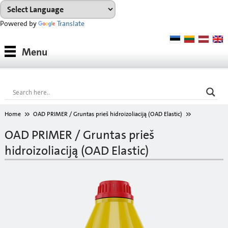
Powered by
Translate
Medžiagos
Menu
Medžiagų grupės
Konsultacijos
Nuoma
Home
OAD PRIMER / Gruntas prieš hidroizoliaciją (OAD Elastic)
ATSISIŲSTI
OAD PRIMER / Gruntas prieš
hidroizoliaciją (OAD Elastic)
Spalvų paletė
Apie mus