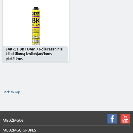
SAKRET BK FOAM / Poliuretaniniai
klijai šilumą izoliuojančioms
plokštėms
Back to Top
MEDŽIAGOS
MEDŽIAGŲ GRUPĖS