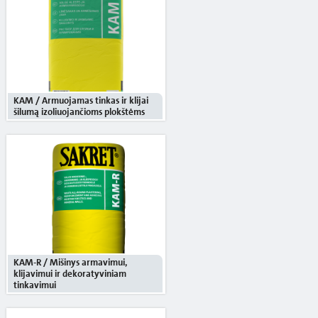
KAM / Armuojamas tinkas ir klijai
šilumą izoliuojančioms plokštėms
KAM-R / Mišinys armavimui,
klijavimui ir dekoratyviniam
tinkavimui