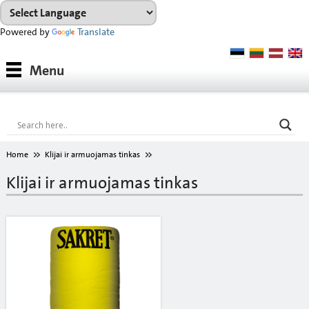
Powered by
Translate
Medžiagos
Menu
Medžiagų grupės
Konsultacijos
Nuoma
Home
Klijai ir armuojamas tinkas
ATSISIŲSTI
Klijai ir armuojamas tinkas
Spalvų paletė
Apie mus