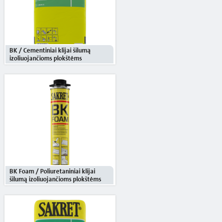
BK / Cementiniai klijai šilumą
izoliuojančioms plokštėms
BK Foam / Poliuretaniniai klijai
šilumą izoliuojančioms plokštėms