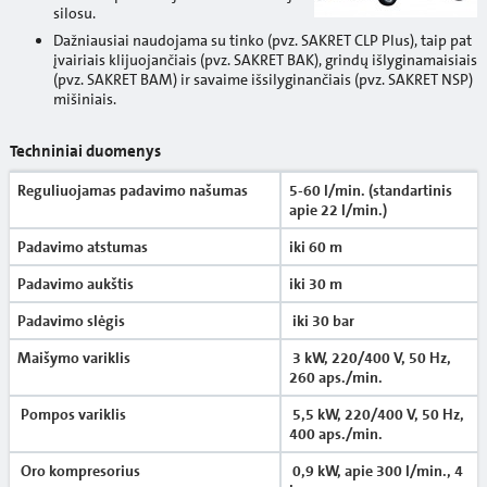
silosu.
Dažniausiai naudojama su tinko (pvz. SAKRET CLP Plus), taip pat
įvairiais klijuojančiais (pvz. SAKRET BAK), grindų išlyginamaisiais
(pvz. SAKRET BAM) ir savaime išsilyginančiais (pvz. SAKRET NSP)
mišiniais.
Techniniai duomenys
Reguliuojamas padavimo našumas
5-60 l/min. (standartinis
apie 22 l/min.)
Padavimo atstumas
iki 60 m
Padavimo aukštis
iki 30 m
Padavimo slėgis
iki 30 bar
Maišymo variklis
3 kW, 220/400 V, 50 Hz,
260 aps./min.
Pompos variklis
5,5 kW, 220/400 V, 50 Hz,
400 aps./min.
Oro kompresorius
0,9 kW, apie 300 l/min., 4