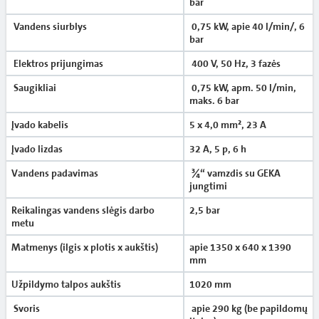
bar
Vandens siurblys
0,75 kW, apie 40 l/min/, 6
bar
Elektros prijungimas
400 V, 50 Hz, 3 fazės
Saugikliai
0,75 kW, apm. 50 l/min,
maks. 6 bar
Įvado kabelis
5 x 4,0 mm², 23 A
Įvado lizdas
32 A, 5 p, 6 h
Vandens padavimas
¾“ vamzdis su GEKA
jungtimi
Reikalingas vandens slėgis darbo
2,5 bar
metu
Matmenys (ilgis x plotis x aukštis)
apie 1350 x 640 x 1390
mm
Užpildymo talpos aukštis
1020 mm
Svoris
apie 290 kg (be papildomų