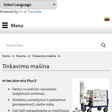
Powered by
Translate
Medžiagos
Menu
Medžiagų grupės
Konsultacijos
Nuoma
Home
Nuoma
Tinkavimo mašina
ATSISIŲSTI
Tinkavimo mašina
Spalvų paletė
m-tec duo-mix Plus E
Apie mus
Darbui su įvairiais sausaisiais
statybiniais mišiniais.
Skiedinių sumaišymui ir padavimui
(pompavimui) į darbo vietą.
Gali būti panaudojama su mobiliuoju