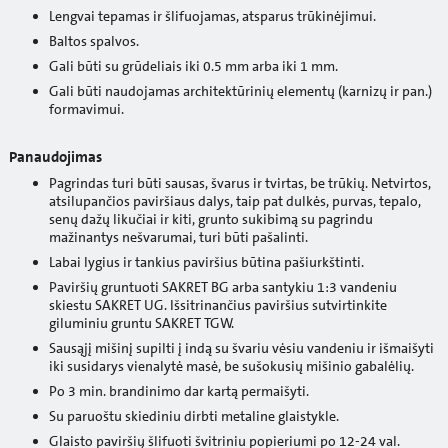
Lengvai tepamas ir šlifuojamas, atsparus trūkinėjimui.
Baltos spalvos.
Gali būti su grūdeliais iki 0.5 mm arba iki 1 mm.
Gali būti naudojamas architektūrinių elementų (karnizų ir pan.)
formavimui.
Panaudojimas
Pagrindas turi būti sausas, švarus ir tvirtas, be trūkių. Netvirtos,
atsilupančios paviršiaus dalys, taip pat dulkės, purvas, tepalo,
senų dažų likučiai ir kiti, grunto sukibimą su pagrindu
mažinantys nešvarumai, turi būti pašalinti.
Labai lygius ir tankius paviršius būtina pašiurkštinti.
Paviršių gruntuoti SAKRET BG arba santykiu 1:3 vandeniu
skiestu SAKRET UG. Išsitrinančius paviršius sutvirtinkite
giluminiu gruntu SAKRET TGW.
Sausąjį mišinį supilti į indą su švariu vėsiu vandeniu ir išmaišyti
iki susidarys vienalytė masė, be sušokusių mišinio gabalėlių.
Po 3 min. brandinimo dar kartą permaišyti.
Su paruoštu skiediniu dirbti metaline glaistykle.
Glaisto paviršių šlifuoti švitriniu popieriumi po 12-24 val.