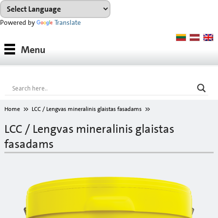
Powered by
Translate
Medžiagos
Menu
Medžiagų grupės
Konsultacijos
Nuoma
Home
LCC / Lengvas mineralinis glaistas fasadams
ATSISIŲSTI
LCC / Lengvas mineralinis glaistas
fasadams
Spalvų paletė
Apie mus