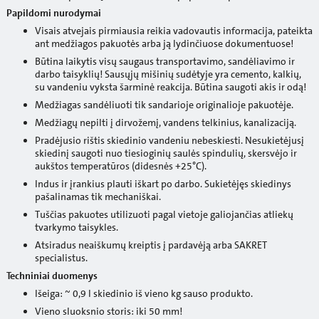
Papildomi nurodymai
Visais atvejais pirmiausia reikia vadovautis informacija, pateikta
ant medžiagos pakuotės arba ją lydinčiuose dokumentuose!
Būtina laikytis visų saugaus transportavimo, sandėliavimo ir
darbo taisyklių! Sausųjų mišinių sudėtyje yra cemento, kalkių,
su vandeniu vyksta šarminė reakcija. Būtina saugoti akis ir odą!
Medžiagas sandėliuoti tik sandarioje originalioje pakuotėje.
Medžiagų nepilti į dirvožemį, vandens telkinius, kanalizaciją.
Pradėjusio rištis skiedinio vandeniu nebeskiesti. Nesukietėjusį
skiedinį saugoti nuo tiesioginių saulės spindulių, skersvėjo ir
aukštos temperatūros (didesnės +25°C).
Indus ir įrankius plauti iškart po darbo. Sukietėjęs skiedinys
pašalinamas tik mechaniškai.
Tuščias pakuotes utilizuoti pagal vietoje galiojančias atliekų
tvarkymo taisykles.
Atsiradus neaiškumų kreiptis į pardavėją arba SAKRET
specialistus.
Techniniai duomenys
Išeiga: ~ 0,9 l skiedinio iš vieno kg sauso produkto.
Vieno sluoksnio storis: iki 50 mm!