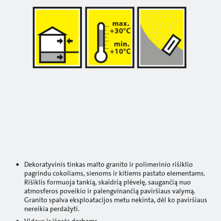
Dekoratyvinis tinkas malto granito ir polimerinio rišiklio
pagrindu cokoliams, sienoms ir kitiems pastato elementams.
Rišiklis formuoja tankią, skaidrią plėvelę, saugančią nuo
atmosferos poveikio ir palengvinančią paviršiaus valymą.
Granito spalva eksploatacijos metu nekinta, dėl ko paviršiaus
nereikia perdažyti.
Vidaus ir išorės darbams.