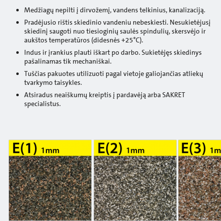
Medžiagų nepilti į dirvožemį, vandens telkinius, kanalizaciją.
Pradėjusio rištis skiedinio vandeniu nebeskiesti. Nesukietėjusį
skiedinį saugoti nuo tiesioginių saulės spindulių, skersvėjo ir
aukštos temperatūros (didesnės +25°C).
Indus ir įrankius plauti iškart po darbo. Sukietėjęs skiedinys
pašalinamas tik mechaniškai.
Tuščias pakuotes utilizuoti pagal vietoje galiojančias atliekų
tvarkymo taisykles.
Atsiradus neaiškumų kreiptis į pardavėją arba SAKRET
specialistus.