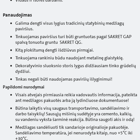
Panaudojimas
Galima dengti visus lygius tradicinių statybinių medžiagų
paviršius.
Tinkuojamas paviršius turi būti gruntuotas pagal SAKRET GAP
spalvą tonuotu gruntu SAKRET QG.
Kitą plokštumą dengti išdžiūvus pirmąjai.
Tinkuojama rankiniu būdu naudojant metalinę glaistyklę.
Dekoratyvinio sluoksnio storis lygus didžiausiam tinko grūdelių
dydžiui.
Tinkas negali būti naudojamas paviršių išlyginimui!
Papildomi nurodymai
Visais atvejais pirmiausia reikia vadovautis informacija, pateikta
ant medžiagos pakuotės arba ją lydinčiuose dokumentuose!
Būtina laikytis visų saugaus transportavimo, sandėliavimo ir
darbo taisyklių! Sausųjų mišinių sudėtyje yra cemento, kalkių,
su vandeniu vyksta šarminė reakcija. Būtina saugoti akis ir odą!
Medžiagas sandėliuoti tik sandarioje originalioje pakuotėje.
Sandėliavimo temperatūra, jei nenurodyta kitaip, nuo +5°C iki
+30°C.