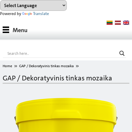
Powered by
Translate
Medžiagos
Menu
Medžiagų grupės
Konsultacijos
Nuoma
Home
GAP / Dekoratyvinis tinkas mozaika
ATSISIŲSTI
GAP / Dekoratyvinis tinkas mozaika
Spalvų paletė
Apie mus