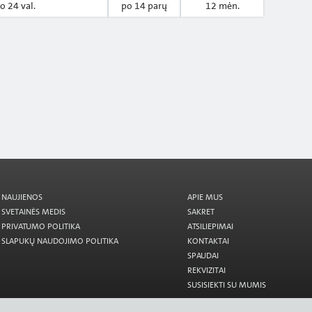
o 24 val.
po 14 parų
12 mėn.
NAUJIENOS
APIE MUS
SVETAINĖS MEDIS
SAKRET
PRIVATUMO POLITIKA
ATSILIEPIMAI
SLAPUKŲ NAUDOJIMO POLITIKA
KONTAKTAI
SPAUDAI
REKVIZITAI
SUSISIEKTI SU MUMIS