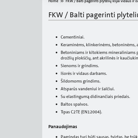
Home
FKW / Balti pagerinti plytelių klijai vidaus ir
FKW / Balti pagerinti plyteli
Cementiniai.
Keraminėms, klinkerinėms, betoninėms, a
Betoniniams ir kitokiems mineraliniams p
drožlių plokščių, ant akrilinės ir kaučiuki
Sienoms ir grindims.
Išorės ir vidaus darbams.
Šildomoms grindims.
Atsparūs vandeniui ir šalčiui.
Su elastingumą didinančiais priedais.
Baltos spalvos.
Tipas C2TE (EN12004).
Panaudojimas
Pagrindas turi būti sausas, tvirtas, be trū