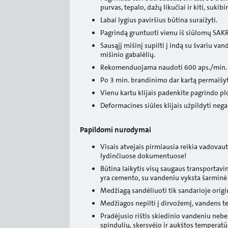
purvas, tepalo, dažų likučiai ir kiti, suk
Labai lygius paviršius būtina suraižyti.
Pagrindą gruntuoti vienu iš siūlomų SAKR
Sausąjį mišinį supilti į indą su švariu van
mišinio gabalėlių.
Rekomenduojama naudoti 600 aps./min. 
Po 3 min. brandinimo dar kartą permaišyt
Vienu kartu klijais padenkite pagrindo plo
Deformacines siūles klijais užpildyti neg
Papildomi nurodymai
Visais atvejais pirmiausia reikia vadovau
lydinčiuose dokumentuose!
Būtina laikytis visų saugaus transportavi
yra cemento, su vandeniu vyksta šarminė r
Medžiagą sandėliuoti tik sandarioje origin
Medžiagos nepilti į dirvožemį, vandens tel
Pradėjusio rištis skiedinio vandeniu nebes
spindulių, skersvėjo ir aukštos temperatū