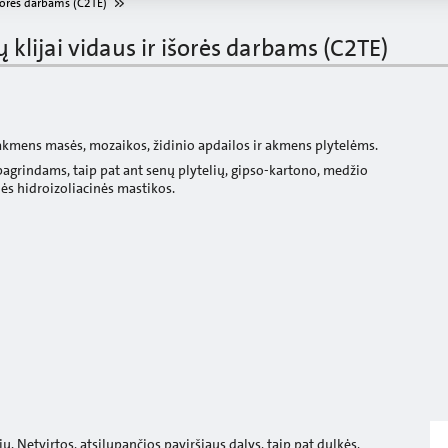
 išorės darbams (C2TE)
ų klijai vidaus ir išorės darbams (C2TE)
kmens masės, mozaikos, židinio apdailos ir akmens plytelėms.
agrindams, taip pat ant senų plytelių, gipso-kartono, medžio
nės hidroizoliacinės mastikos.
kių. Netvirtos, atsilupančios paviršiaus dalys, taip pat dulkės,