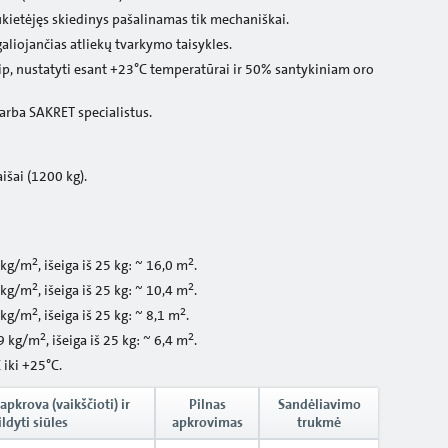
Sukietėjęs skiedinys pašalinamas tik mechaniškai.
galiojančias atliekų tvarkymo taisykles.
ip, nustatyti esant +23°C temperatūrai ir 50% santykiniam oro
arba SAKRET specialistus.
išai (1200 kg).
2
2
 kg/m
, išeiga iš 25 kg: ~ 16,0 m
.
2
2
 kg/m
, išeiga iš 25 kg: ~ 10,4 m
.
2
2
 kg/m
, išeiga iš 25 kg: ~ 8,1 m
.
2
2
,9 kg/m
, išeiga iš 25 kg: ~ 6,4 m
.
iki +25°C.
apkrova (vaikščioti) ir
Pilnas
Sandėliavimo
ldyti siūles
apkrovimas
trukmė