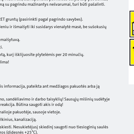
ibimą su pagrindu mažinantys nešvarumai, turi būti pašalinti.
ET gruntų (pasirinkti pagal pagrindo savybes).
deniu ir išmaišyti iki susidarys vienalytė masė, be sušokusių
maišytuvą.
i.
tą, kurį išklijuosite plytelėmis per 20 minučių.
alima!
tis informacija, pateikta ant medžiagos pakuotės arba ją
mo, sandėliavimo ir darbo taisyklių! Sausųjų mišinių sudėtyje
eakcija. Būtina saugoti akis ir odą!
alioje pakuotėje, sausoje vietoje.
kinius, kanalizaciją.
kiesti. Nesukietėjusį skiedinį saugoti nuo tiesioginių saulės
ros (didesnės +25°C).