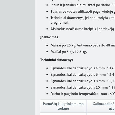
Indus ir įrankius plauti iškart po darbo. 
Tuščias pakuotes utilizuoti pagal vietoje 
Techniniai duomenys, jei nenurodyta kita
drėgnumui.
Atsiradus neaiškumo kreiptis į pardavėją 
Įpakavimas
Maišai po 25 kg. Ant vieno padėklo 48 ma
Maišai po 5 kg, 12,5 kg.
Techniniai duomenys
Sąnaudos, kai dantukų dydis 4 mm: ~ 1,6
Sąnaudos, kai dantukų dydis 6 mm: ~ 2,4
Sąnaudos, kai dantukų dydis 8 mm: ~ 3,1
Sąnaudos, kai dantukų dydis 10 mm: ~ 3
Darbo ir pagrindo temperatūra: nuo +5°C 
Paruoštų klijų tinkamumo
Galima dalinė 
trukmė
užpi