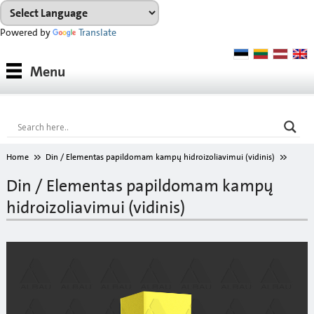
Powered by
Translate
Medžiagos
Menu
Medžiagų grupės
Konsultacijos
Nuoma
Home
Din / Elementas papildomam kampų hidroizoliavimui (vidinis)
ATSISIŲSTI
Din / Elementas papildomam kampų
hidroizoliavimui (vidinis)
Spalvų paletė
Apie mus