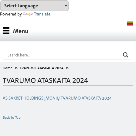
Powered by
Translate
Medžiagos
Menu
Medžiagų grupės
Konsultacijos
Nuoma
Home
TVARUMO ATASKAITA 2024
ATSISIŲSTI
TVARUMO ATASKAITA 2024
Spalvų paletė
AS SAKRET HOLDINGS ĮMONIŲ TVARUMO ATASKAITA 2024
Apie mus
Back to Top