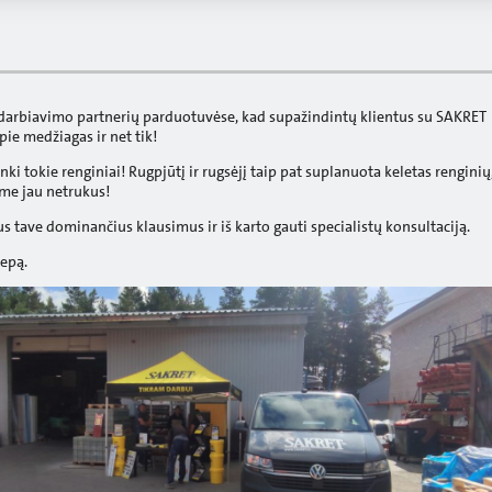
adarbiavimo partnerių parduotuvėse, kad supažindintų klientus su SAKRET
pie medžiagas ir net tik!
ki tokie renginiai! Rugpjūtį ir rugsėjį taip pat suplanuota keletas renginių
ime jau netrukus!
us tave dominančius klausimus ir iš karto gauti specialistų konsultaciją.
iepą.