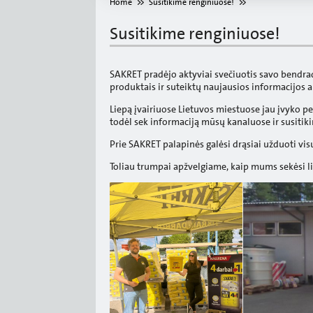
Home
Susitikime renginiuose!
Susitikime renginiuose!
SAKRET pradėjo aktyviai svečiuotis savo bendr
produktais ir suteiktų naujausios informacijos a
Liepą įvairiuose Lietuvos miestuose jau įvyko pen
todėl sek informaciją mūsų kanaluose ir susitik
Prie SAKRET palapinės galėsi drąsiai užduoti vis
Toliau trumpai apžvelgiame, kaip mums sekėsi l